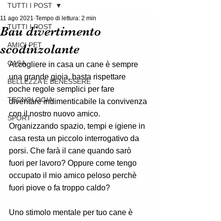
TUTTI I POST
11 ago 2021
Tempo di lettura: 2 min
TUTTI I POST
Bau divertimento
AMICI PET
scodinzolante
CASA
Accogliere in casa un cane è sempre 
una grande gioia, basta rispettare 
BELLEZZA E BENESSERE
poche regole semplici per fare 
TECNOLOGIA
diventare indimenticabile la convivenza 
con il nostro nuovo amico.  
SPORT
Organizzando spazio, tempi e igiene in 
casa resta un piccolo interrogativo da 
porsi. Che farà il cane quando sarò 
fuori per lavoro? Oppure come tengo 
occupato il mio amico peloso perchè 
fuori piove o fa troppo caldo? 
Uno stimolo mentale per tuo cane è 