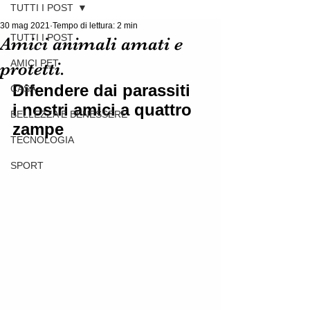
TUTTI I POST
30 mag 2021
Tempo di lettura: 2 min
TUTTI I POST
Amici animali amati e
AMICI PET
protetti.
Difendere dai parassiti  
CASA
i nostri amici a quattro 
BELLEZZA E BENESSERE
zampe
TECNOLOGIA
SPORT