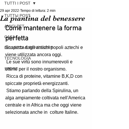
TUTTI I POST
29 apr 2022
Tempo di lettura: 2 min
TUTTI I POST
La piantina del benessere
AMICI PET
Come mantenere la forma 
CASA
perfetta 
Scoperta dagli antichi popoli aztechi e 
BELLEZZA E BENESSERE
viene utilizzata ancora oggi.
TECNOLOGIA
 Le sue virtù sono innumerevoli e 
SPORT
ottime per il nostro organismo.
 Ricca di proteine, vitamine B,K,D con 
spiccate proprietà energizzanti.
 Stiamo parlando della Spirulina, un 
alga ampiamente coltivata nell'America 
centrale e in Africa ma che oggi viene 
selezionata anche in  colture Italine. 