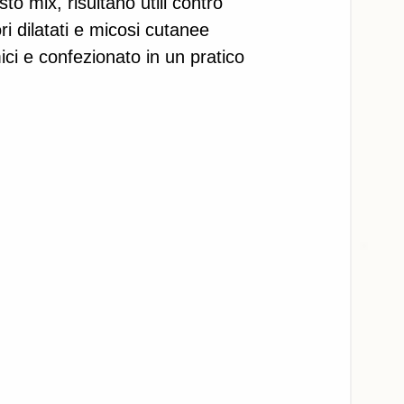
to mix, risultano utili contro 
i dilatati e micosi cutanee 
mici e confezionato in un pratico 