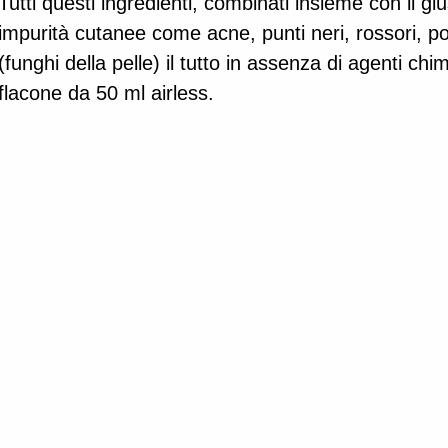
Tutti questi ingredienti, combinati insieme con il gius
impurità cutanee come acne, punti neri, rossori, por
(funghi della pelle) il tutto in assenza di agenti chi
flacone da 50 ml airless. 