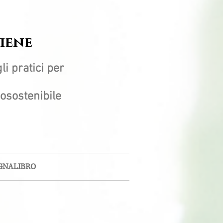
viene
li pratici per
ecosostenibile
GNALIBRO