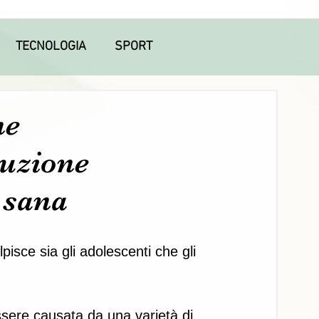
TECNOLOGIA
SPORT
ne
luzione
e sana
isce sia gli adolescenti che gli 
sere causata da una varietà di 