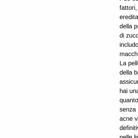
fattori
eredita
della p
di zucc
includo
macchi
La pel
della 
assicu
hai una
quanto
senza 
acne v
definit
pelle l