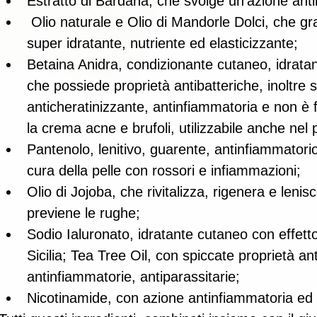
Estratto di Bardana, che svolge un’azione antib
 Olio naturale e Olio di Mandorle Dolci, che grazie alla sua versatilità, è un olio 
super idratante, nutriente ed elasticizzante; 
Betaina Anidra, condizionante cutaneo, idratant
che possiede proprietà antibatteriche, inoltre s
anticheratinizzante, antinfiammatoria e non è f
la crema acne e brufoli, utilizzabile anche nel 
Pantenolo, lenitivo, guarente, antinfiammatorio
cura della pelle con rossori e infiammazioni; 
Olio di Jojoba, che rivitalizza, rigenera e lenisce
previene le rughe; 
Sodio Ialuronato, idratante cutaneo con effett
Sicilia; Tea Tree Oil, con spiccate proprietà an
antinfiammatorie, antiparassitarie; 
Nicotinamide, con azione antinfiammatoria ed 