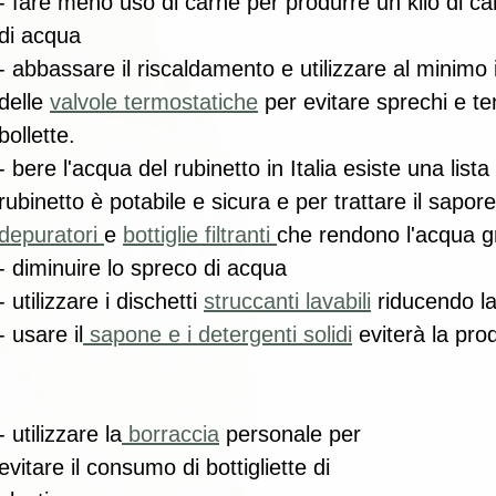
- fare meno uso di carne per produrre un kilo di c
di acqua  
- abbassare il riscaldamento e utilizzare al minimo i 
delle 
valvole termostatiche
 per evitare sprechi e ten
bollette.
- bere l'acqua del rubinetto in Italia esiste una lista
rubinetto è potabile e sicura e per trattare il sapor
depuratori 
e 
bottiglie filtranti 
che rendono l'acqua g
- diminuire lo spreco di acqua 
- utilizzare i dischetti 
struccanti lavabili
 riducendo la 
- usare il
 sapone e i detergenti solidi
 eviterà la pro
- utilizzare la
 borraccia
 personale per 
evitare il consumo di bottigliette di 