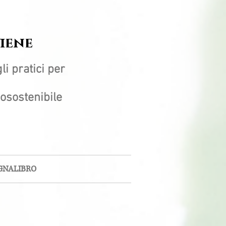
viene
li pratici per
ecosostenibile
GNALIBRO