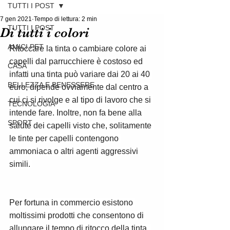
TUTTI I POST
7 gen 2021
Tempo di lettura: 2 min
TUTTI I POST
Di tutti i colori
AMICI PET
Ritoccare la tinta o cambiare colore ai 
capelli dal parrucchiere è costoso ed 
CASA
infatti una tinta può variare dai 20 ai 40 
BELLEZZA E BENESSERE
euro, dipende ovviamente dal centro a 
cui ci si rivolge e al tipo di lavoro che si 
TECNOLOGIA
intende fare. Inoltre, non fa bene alla 
SPORT
salute dei capelli visto che, solitamente 
le tinte per capelli contengono 
ammoniaca o altri agenti aggressivi 
simili. 
Per fortuna in commercio esistono 
moltissimi prodotti che consentono di 
allungare il tempo di ritocco della tinta, 