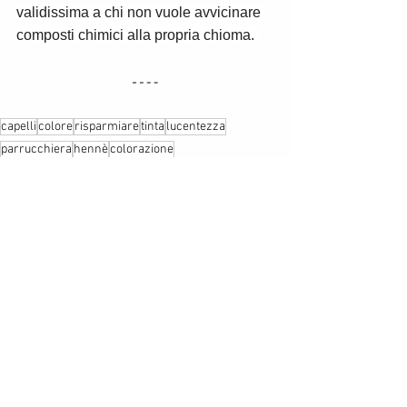
validissima a chi non vuole avvicinare 
composti chimici alla propria chioma. 
capelli
colore
risparmiare
tinta
lucentezza
parrucchiera
hennè
colorazione
BELLEZZA E BENESSERE
CASA
Mostra tutti
Post correlati