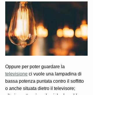
Oppure per poter guardare la 
televisione
 ci vuole una lampadina di 
bassa potenza puntata contro il soffitto 
o anche situata dietro il televisore; 
ulteriore attenzione la si da dovrebbe 
dare anche al colore della luce che, 
applicata a seconda dei vari ambienti, 
ci permette di creare un area 
personalizzata e luminosa al punto 