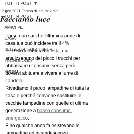
TUTTI I POST
12 gen 2021
Tempo di lettura: 2 min
TUTTI I POST
Facciamo luce
AMICI PET
Forse non sai che l'illuminazione di 
CASA
casa tua può incidere tra il 4%
BELLEZZA E BENESSERE
 e il 9% dell'intera bolletta, qui 
analizzeremo dei piccoli trucchi per 
TECNOLOGIA
abbassare i consumi, senza però 
SPORT
doversi abituare a vivere a lume di 
candela.
Rivediamo il parco lampadine di tutta la 
casa e perché conviene sostituire le 
vecchie lampadine con quelle di ultima 
generazione a 
basso consumo 
energetico
.
Fino qualche anno fa esistevano le 
lampadine ad incandescenza, 